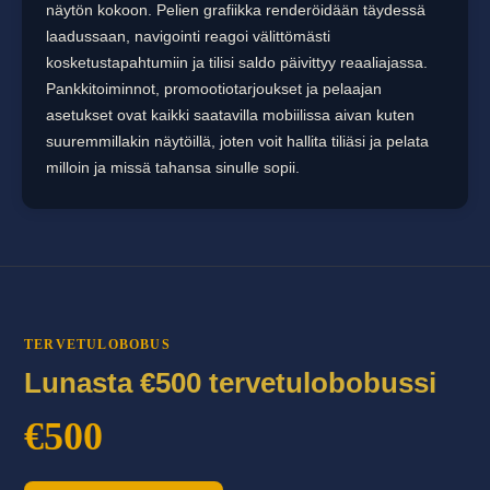
näytön kokoon. Pelien grafiikka renderöidään täydessä
laadussaan, navigointi reagoi välittömästi
kosketustapahtumiin ja tilisi saldo päivittyy reaaliajassa.
Pankkitoiminnot, promootiotarjoukset ja pelaajan
asetukset ovat kaikki saatavilla mobiilissa aivan kuten
suuremmillakin näytöillä, joten voit hallita tiliäsi ja pelata
milloin ja missä tahansa sinulle sopii.
TERVETULOBOBUS
Lunasta €500 tervetulobobussi
€500