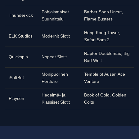
Pohjoismaiset
Barber Shop Uncut,
Thunderkick
Suunnittelu
Flame Busters
Hong Kong Tower,
ELK Studios
Modernit Slotit
Safari Sam 2
Raptor Doublemax, Big
Quickspin
Nopeat Slotit
Bad Wolf
Monipuolinen
Temple of Ausar, Ace
iSoftBet
Portfolio
Ventura
Hedelmä- ja
Book of Gold, Golden
Playson
Klassiset Slotit
Colts