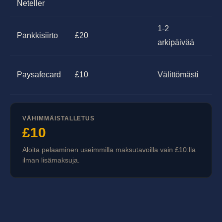
Neteller
1-2
Pankkisiirto
£20
arkipäivää
Paysafecard
£10
Välittömästi
VÄHIMMÄISTALLETUS
£10
Aloita pelaaminen useimmilla maksutavoilla vain £10:lla
ilman lisämaksuja.