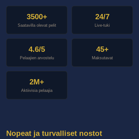
3500+
24/7
Saatavilla olevat pelit
Live-tuki
4.6/5
45+
Pelaajien arvostelu
Maksutavat
2M+
Aktiivisia pelaajia
Nopeat ja turvalliset nostot