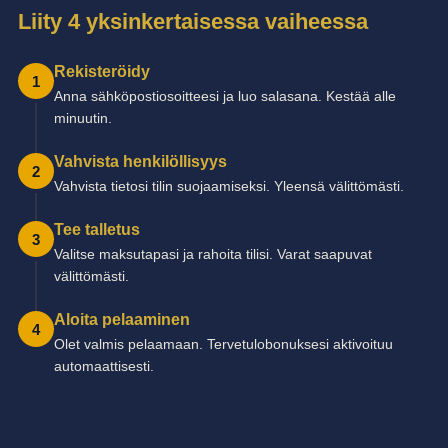
Liity 4 yksinkertaisessa vaiheessa
Rekisteröidy
1
Anna sähköpostiosoitteesi ja luo salasana. Kestää alle
minuutin.
Vahvista henkilöllisyys
2
Vahvista tietosi tilin suojaamiseksi. Yleensä välittömästi.
Tee talletus
3
Valitse maksutapasi ja rahoita tilisi. Varat saapuvat
välittömästi.
Aloita pelaaminen
4
Olet valmis pelaamaan. Tervetulobonuksesi aktivoituu
automaattisesti.