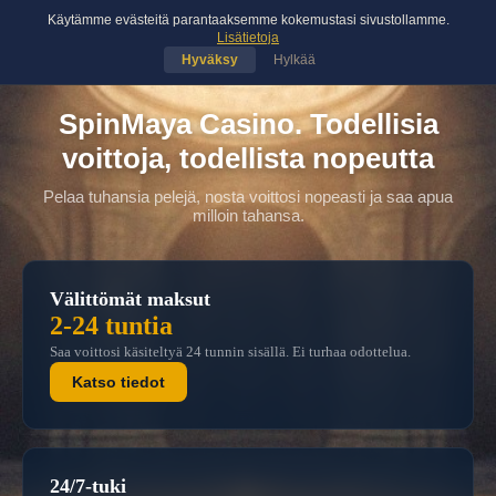
Käytämme evästeitä parantaaksemme kokemustasi sivustollamme.
spinmaya casino
Pelaa
FI
▾
Lisätietoja
Hyväksy
Hylkää
SpinMaya Casino. Todellisia
voittoja, todellista nopeutta
Pelaa tuhansia pelejä, nosta voittosi nopeasti ja saa apua
milloin tahansa.
Välittömät maksut
2-24 tuntia
Saa voittosi käsiteltyä 24 tunnin sisällä. Ei turhaa odottelua.
Katso tiedot
24/7-tuki