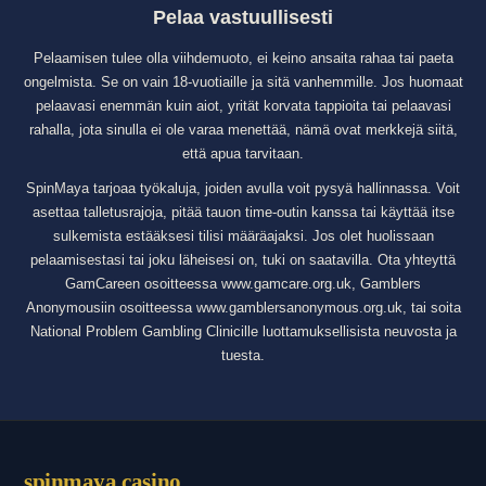
Pelaa vastuullisesti
Pelaamisen tulee olla viihdemuoto, ei keino ansaita rahaa tai paeta
ongelmista. Se on vain 18-vuotiaille ja sitä vanhemmille. Jos huomaat
pelaavasi enemmän kuin aiot, yrität korvata tappioita tai pelaavasi
rahalla, jota sinulla ei ole varaa menettää, nämä ovat merkkejä siitä,
että apua tarvitaan.
SpinMaya tarjoaa työkaluja, joiden avulla voit pysyä hallinnassa. Voit
asettaa talletusrajoja, pitää tauon time-outin kanssa tai käyttää itse
sulkemista estääksesi tilisi määräajaksi. Jos olet huolissaan
pelaamisestasi tai joku läheisesi on, tuki on saatavilla. Ota yhteyttä
GamCareen osoitteessa www.gamcare.org.uk, Gamblers
Anonymousiin osoitteessa www.gamblersanonymous.org.uk, tai soita
National Problem Gambling Clinicille luottamuksellisista neuvosta ja
tuesta.
spinmaya casino