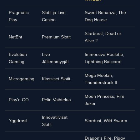
Pragmatic
Slotit ja Live
Sweet Bonanza, The
Play
Casino
Dog House
Starburst, Dead or
NetEnt
Premium Slotit
Alive 2
Evolution
Live
Immersive Roulette,
Gaming
Jälleenmyyjät
Lightning Baccarat
Mega Moolah,
Microgaming
Klassiset Slotit
Thunderstruck II
Moon Princess, Fire
Play'n GO
Pelin Vaihtelua
Joker
Innovatiiviset
Yggdrasil
Stardust, Wild Swarm
Slotit
Dragon's Fire, Piggy