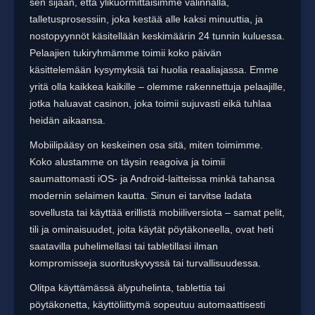
sen sijaan, että ylikuormittaisimme valinnalla,
talletusprosessiin, joka kestää alle kaksi minuuttia, ja
nostopyynnöt käsitellään keskimäärin 24 tunnin kuluessa.
Pelaajien tukiryhmämme toimii koko päivän
käsittelemään kysymyksiä tai huolia reaaliajassa. Emme
yritä olla kaikkea kaikille – olemme rakennettuja pelaajille,
jotka haluavat casinon, joka toimii sujuvasti eikä tuhlaa
heidän aikaansa.
Mobiilipääsy on keskeinen osa sitä, miten toimimme.
Koko alustamme on täysin reagoiva ja toimii
saumattomasti iOS- ja Android-laitteissa minkä tahansa
modernin selaimen kautta. Sinun ei tarvitse ladata
sovellusta tai käyttää erillistä mobiiliversiota – samat pelit,
tili ja ominaisuudet, joita käytät pöytäkoneella, ovat heti
saatavilla puhelimellasi tai tabletillasi ilman
kompromisseja suorituskyvyssä tai turvallisuudessa.
Olitpa käyttämässä älypuhelinta, tablettia tai
pöytäkonetta, käyttöliittymä sopeutuu automaattisesti