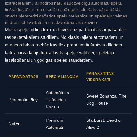
izstrādātājiem, lai nodrošinātu daudzveidīgu automātu spēļu,
tiešraides dīleru un speciālo spēļu portfeli. Katrs pārvadātājs
sniedz piereredzi dažādos spēļu mehānikā un spēlētāju vēlmēs,
nodrošinot kvalitāti un daudzveidību visā kazino.
Mūsu spēļu bibliotēka ir uzbūvēta uz partnerības ar pasaules
respektētākajiem studijiem. No klasiskajiem automātiem un
avangardiskas mehānikas līdz premium tiešraides dīleriem,
katrs pārvadātājs tiek atlasīts spēļu kvalitātei, spēlētāja
iesaistīšanai un godīgas spēles standartiem.
PARAKSTĪTAS
PĀRVADĀTĀJS
SPECIALIZĀCIJA
VIRSRAKSTI
Automāti un
Sweet Bonanza, The
Pragmatic Play
Tiešraides
Dog House
Kazino
Premium
Starburst, Dead or
NetEnt
Automāti
Alive 2