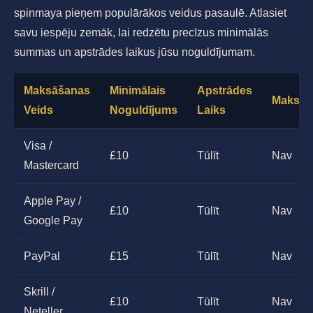
spinmaya pieņem populārākos veidus pasaulē. Atlasiet
savu iespēju zemāk, lai redzētu precīzus minimālās
summas un apstrādes laikus jūsu noguldījumam.
Maksāšanas
Minimālais
Apstrādes
Maksas
Veids
Noguldījums
Laiks
Visa /
£10
Tūlīt
Nav
Mastercard
Apple Pay /
£10
Tūlīt
Nav
Google Pay
PayPal
£15
Tūlīt
Nav
Skrill /
£10
Tūlīt
Nav
Neteller