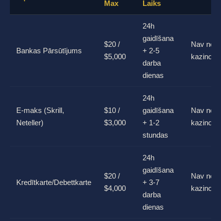
Max
Laiks
24h
gaidīšana
$20 /
Nav no
Bankas Pārsūtījums
+ 2-5
$5,000
kazino
darba
dienas
24h
E-maks (Skrill,
$10 /
gaidīšana
Nav no
Neteller)
$3,000
+ 1-2
kazino
stundas
24h
gaidīšana
$20 /
Nav no
Kredītkarte/Debettkarte
+ 3-7
$4,000
kazino
darba
dienas