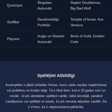
Ātrgaitas
Raptor Doublemax,
Quickspin
Automāti
Big Bad Wolf
Daudzveidīgs
Temple of Ausar, Ace
iSoftBet
Portfelis
Ventura
Augļu un Klasiski
Book of Gold, Golden
Playson
Automāti
Colts
Spēlējiet Atbildīgi
Azartspēles ir jābūt izklaides formai, nevis veids naudas nopelnīšanai
vai problēmu no kurām bēgt. Tā ir tikai tiem, kuri ir 18 gadus veci un
vecāki. Ja jūs atrodaties spēlējot vairāk, nekā iecerējāt, panākot
zaudējumus vai spēlējot ar naudu, ko jūs nevarat atļauties zaudēt, šie
ir zīmes, ka ir nepieciešama palīdzība.