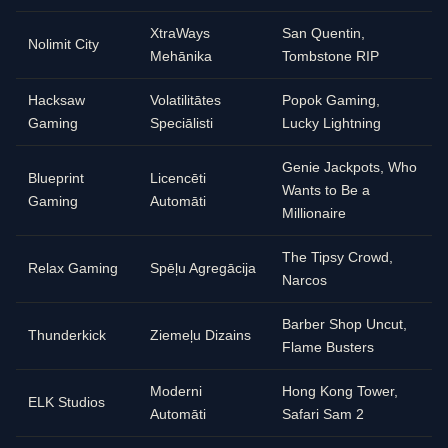
XtraWays
San Quentin,
Nolimit City
Mehānika
Tombstone RIP
Hacksaw
Volatilitātes
Popok Gaming,
Gaming
Speciālisti
Lucky Lightning
Genie Jackpots, Who
Blueprint
Licencēti
Wants to Be a
Gaming
Automāti
Millionaire
The Tipsy Crowd,
Relax Gaming
Spēļu Agregācija
Narcos
Barber Shop Uncut,
Thunderkick
Ziemeļu Dizains
Flame Busters
Moderni
Hong Kong Tower,
ELK Studios
Automāti
Safari Sam 2