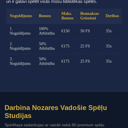
un ir gatavi spēlēt visās mūsu bibliotēkas spēlēs.
Maks.
Bezmaksas
Noguldījums
Bonuss
Derības
Bonuss
Griezieni
1.
100%
€150
50 FS
35x
Noguldījums
Atbilstība
2.
50%
€175
25 FS
35x
Noguldījums
Atbilstība
3.
50%
€175
25 FS
35x
Noguldījums
Atbilstība
Darbina Nozares Vadošie Spēļu
Studijas
SpinMaya sadarbojas ar vairāk nekā 80 premium spēļu