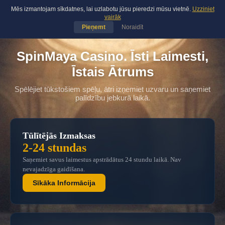
Mēs izmantojam sīkdatnes, lai uzlabotu jūsu pieredzi mūsu vietnē.
Uzziniet
spinmaya casino
Spēlēt
LV
▾
vairāk
Pieņemt
Noraidīt
SpinMaya Casino. Īsti Laimesti,
Īstais Ātrums
Spēlējiet tūkstošiem spēļu, ātri izņemiet uzvaru un saņemiet
palīdzību jebkurā laikā.
Tūlītējās Izmaksas
2-24 stundas
Saņemiet savus laimestus apstrādātus 24 stundu laikā. Nav
nevajadzīga gaidīšana.
Sīkāka Informācija