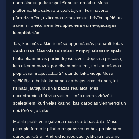
nodrošinātu godīgu spēlēšanu un drošību. Mūsu
platforma tika uzbūvēta spēlētājiem, kuri novērtē
pārredzamību, uzticamas izmaksas un brīvību spēlēt uz
saviem noteikumiem bez spiediena vai nevajadzīgām
komplikācijām.
Tas, kas mūs atšķir, ir mūsu apņemšanās pamanīt lietas
vienkāršas. Mēs fokusējamies uz rūpīgi atlasītām spēļu
bibliotēkām nevis pārbiedējošu izvēli, depozīta procesu,
kas aizņem mazāk par divām minūtēm, un izņemšanas
pieprasījumi apstrādāti 24 stundu laikā vidēji. Mūsu
spēlētāja atbalsta komanda darbojas visas dienas, lai
risinātu jautājumus vai bažas reāllaikā. Mēs
necentramies būt viss visiem - mēs esam uzbūvēti
spēlētājiem, kuri vēlas kazino, kas darbojas vienmērīgi un
neiztērē viņu laiku.
Mobilā piekļuve ir galvenā mūsu darbības daļa. Mūsu
pilnā platforma ir pilnībā responsīva un bez problēmām
darbojas iOS un Android ierīcēs caur jebkuru moderno