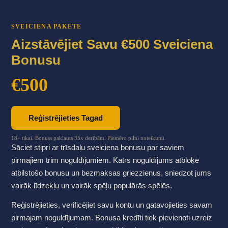
SVEICIENA PAKETE
Aizstāvējiet Savu €500 Sveiciena
Bonusu
€500
Reģistrējieties Tagad
18+ tikai. Bonuss pakļauts 35x derībām. Piemēro pilni noteikumi.
Sāciet stipri ar trīsdaļu sveiciena bonusu par saviem
pirmajiem trim noguldījumiem. Katrs noguldījums atbloķē
atbilstošo bonusu un bezmaksas griezzienus, sniedzot jums
vairāk līdzekļu un vairāk spēļu populārās spēlēs.
Reģistrējieties, verificējiet savu kontu un gatavojieties savam
pirmajam noguldījumam. Bonusa kredīti tiek pievienoti uzreiz