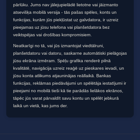
pārlūku. Jums nav jālejupielādē lietotne vai jāizmanto
atsevišķa mobilā versija - tās pašas spēles, konts un
funkcijas, kurām jūs piekļūstat uz galvdatora, ir uzreiz
pieejamas uz jūsu telefona vai planšetdatora bez
veiktspējas vai drošības kompromisiem.
Neatkarīgi no tā, vai jūs izmantojat viedtālruni,
planšetdatoru vai datoru, saskarne automātiski pielāgojas
jūsu ekrāna izmēram. Spēļu grafika renderē pilnā
kvalitātē, navigācija uzreiz reaģē uz pieskares ievadi, un
jūsu konta atlikums atjauninājas reāllaikā. Bankas
funkcijas, reklāmas piedāvājumi un spēlētāja iestatījumi ir
pieejami no mobilā tieši kā tie parādās lielākos ekrānos,
tāpēc jūs varat pārvaldīt savu kontu un spēlēt jebkurā
laikā un vietā, kas jums der.