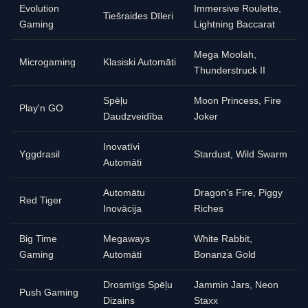
Evolution
Immersive Roulette,
Tiešraides Dīleri
Gaming
Lightning Baccarat
Mega Moolah,
Microgaming
Klasiski Automāti
Thunderstruck II
Spēļu
Moon Princess, Fire
Play'n GO
Daudzveidība
Joker
Inovatīvi
Yggdrasil
Stardust, Wild Swarm
Automāti
Automātu
Dragon's Fire, Piggy
Red Tiger
Inovācija
Riches
Big Time
Megaways
White Rabbit,
Gaming
Automāti
Bonanza Gold
Drosmīgs Spēļu
Jammin Jars, Neon
Push Gaming
Dizains
Staxx