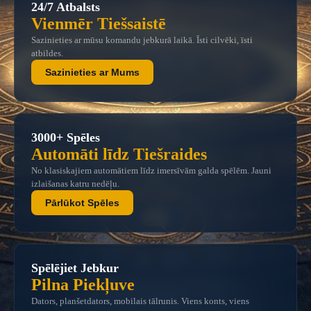
24/7 Atbalsts
Vienmēr Tiešsaistē
Sazinieties ar mūsu komandu jebkurā laikā. Īsti cilvēki, īsti
atbildes.
Sazinieties ar Mums
3000+ Spēles
Automāti līdz Tiešraides
No klasiskajiem automātiem līdz imersīvām galda spēlēm. Jauni
izlaišanas katru nedēļu.
Pārlūkot Spēles
Spēlējiet Jebkur
Pilna Piekļuve
Dators, planšetdators, mobilais tālrunis. Viens konts, viens