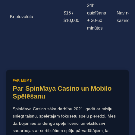
24h
$15 /
gaidīšana
Nav no
Kriptovalūta
$10,000
+ 30-60
kazino
minūtes
PAR MUMS
Par SpinMaya Casino un Mobilo
Spēlēšanu
SpinMaya Casino sāka darbību 2021. gadā ar misiju
sniegt taisnu, spēlētājam fokusētu spēļu pieredzi. Mēs
darbojamies ar derīgu spēļu licenci un eksklusīvi
sadarbojas ar sertificētiem spēļu pārvadātājiem, lai