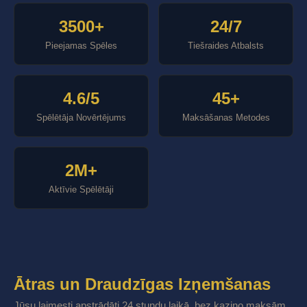
3500+
24/7
Pieejamas Spēles
Tiešraides Atbalsts
4.6/5
45+
Spēlētāja Novērtējums
Maksāšanas Metodes
2M+
Aktīvie Spēlētāji
Ātras un Draudzīgas Izņemšanas
Jūsu laimesti apstrādāti 24 stundu laikā, bez kazino maksām