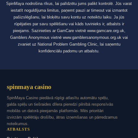
SpinMaya nodrošina rīkus, lai palīdzētu jums palikt kontrolē. Jūs varat
iestatīt noguldījuma limitus, paņemt pauzi ar timeout vai izmantot
pašizslēgšanu, lai bloķētu savu kontu uz noteiktu laiku. Ja jūs
rūpējaties par savu spēlēšanu vai kāds tuvinieks ir, atbalsts ir
pieejams. Sazinieties ar GamCare vietnē www.gamcare.org.uk,
Gamblers Anonymous vietnē www.gamblersanonymous.org.uk vai
zvaniet uz National Problem Gambling Clinic, lai saņemtu
konfidenciālu padomu un atbalstu.
spinmaya casino
SpinMaya Casino piedāvā rūpīgi atlasītu automātu spēļu,
galda spēļu un tiešraides dīlera pieredzi pilnībā responsīvās
mobilās un datorā pieejamās platformās. Mēs prioritāri
izvirzām spēlētāju drošību, ātras izņemšanas un pārredzamus
noteikumus.
ATBALSTS