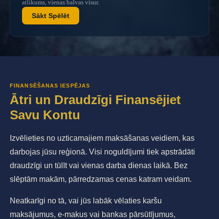
atlikums, vienas balvas visur.
Sākt Spēlēt
FINANSĒŠANAS IESPĒJAS
Ātri un Draudzīgi Finansējiet
Savu Kontu
Izvēlieties no uzticamajiem maksāšanas veidiem, kas
darbojas jūsu reģionā. Visi noguldījumi tiek apstrādāti
draudzīgi un tūlīt vai vienas darba dienas laikā. Bez
slēptām makām, pārredzamas cenas katram veidam.
Neatkarīgi no tā, vai jūs labāk vēlaties karšu
maksājumus, e-makus vai bankas pārsūtījumus,