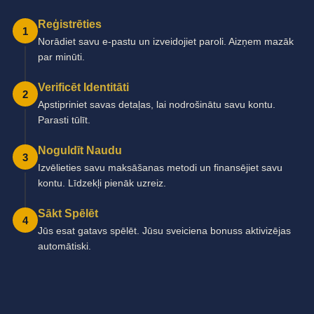
Reģistrēties
1
Norādiet savu e-pastu un izveidojiet paroli. Aizņem mazāk
par minūti.
Verificēt Identitāti
2
Apstipriniet savas detaļas, lai nodrošinātu savu kontu.
Parasti tūlīt.
Noguldīt Naudu
3
Izvēlieties savu maksāšanas metodi un finansējiet savu
kontu. Līdzekļi pienāk uzreiz.
Sākt Spēlēt
4
Jūs esat gatavs spēlēt. Jūsu sveiciena bonuss aktivizējas
automātiski.