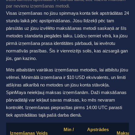
par nevienu izņemšanas metodi.
Visas izņemšanas no jūsu spinmaya konta tiek apstrādātas 24
stundu laikā pēc apstiprināšanas. Jūsu līdzekļi pēc tam
pārsūtās uz jūsu izvēlēto maksāšanas metodi saskaņā ar šīs
metodes standarta piegādes laiku. Lūdzu ņemiet vērā, ka jūsu
pirmā izņemšana prasa identitātes pārbaudi, lai ievērotu
normatīvās prasības. Šis ir vienreizējs solis, kas aizsargā gan
jūs, gan kazino.
Mēs atbalstām vairākas izņemšanas metodes, lai atbilstu jūsu
vēlmei. Minimālā izņemšana ir $10 USD ekvivalents, un limiti
atšķiras atkarībā no metodes un jūsu konta stāvokļa.
SpinMaya neiekļauj maksas izņemšanām. Daži maksāšanas
pārvadātāji var iekļaut savas maksas, ko mēs nevaram
kontrolēt. Izņemšanas pieprasītas pirms 14:00 UTC parasti
tiek apstrādātas tajā pašā darba dienā.
Min /
Apstrādes
Izņemšanas Veids
Maksas