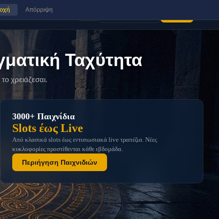
οχή
Απόρριψη
Λογαριασμός
Παίξε
EL
▾
γματική Ταχύτητα
 το χρειάζεσαι.
3000+ Παιχνίδια
Slots έως Live
Από κλασικά slots έως εντυπωσιακά live τραπέζια. Νέες
κυκλοφορίες προστίθενται κάθε εβδομάδα.
Περιήγηση Παιχνιδιών