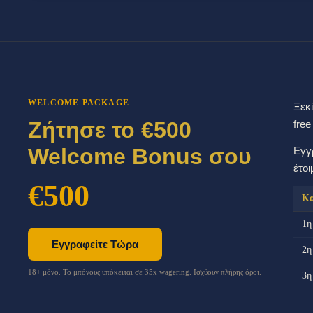
WELCOME PACKAGE
Ξεκ
Ζήτησε το €500
free
Welcome Bonus σου
Εγγ
έτοι
€500
Κα
1η
Εγγραφείτε Τώρα
2η
18+ μόνο. Το μπόνους υπόκειται σε 35x wagering. Ισχύουν πλήρης όροι.
3η