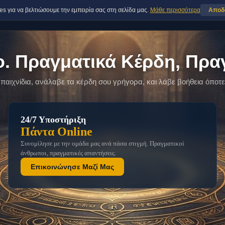
s για να βελτιώσουμε την εμπειρία σας στη σελίδα μας.
Μάθε περισσότερα
Αποδ
ιχνίδια
Προσφορές
Μπόνους
Υποστήριξη
. Πραγματικά Κέρδη, Πρα
 παιχνίδια, ανάλαβε τα κέρδη σου γρήγορα, και λάβε βοήθεια όποτε
24/7 Υποστήριξη
Πάντα Online
Συνομίλησε με την ομάδα μας ανά πάσα στιγμή. Πραγματικοί
άνθρωποι, πραγματικές απαντήσεις.
Επικοινώνησε Μαζί Μας