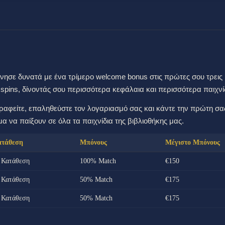
ίνησε δυνατά με ένα τρίμερο welcome bonus στις πρώτες σου τρεις
 spins, δίνοντάς σου περισσότερα κεφάλαια και περισσότερα παιχνί
ραφείτε, επαληθεύστε τον λογαριασμό σας και κάντε την πρώτη σας 
μα να παίξουν σε όλα τα παιχνίδια της βιβλιοθήκης μας.
τάθεση
Μπόνους
Μέγιστο Μπόνους
 Κατάθεση
100% Match
€150
 Κατάθεση
50% Match
€175
 Κατάθεση
50% Match
€175