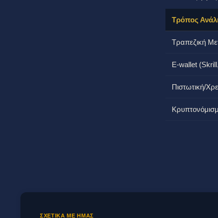
Τρόπος Ανά
Τραπεζική Μ
E-wallet (Skrill
Πιστωτική/Χρ
Κρυπτονόμισ
ΣΧΕΤΙΚΆ ΜΕ ΗΜΆΣ